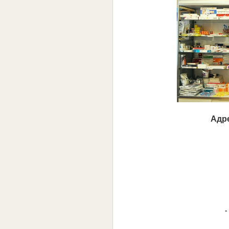
Адре
-